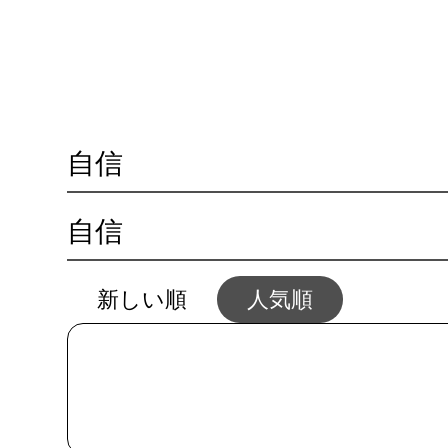
😓 
🏃‍♀️ 体の不調
💴 仕事とお金
💖 恋
自信
自信
新しい順
人気順