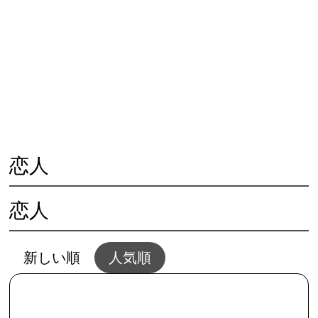
😓 心の不調
🏃‍♀️ 体の不調
👨‍👩‍👧 人との問題
🌱 夢と幸せ
🥗 生活と家事
💴 仕事とお金
💖 恋愛と結婚
🌻 共通・根本
🖥夢セッション
📱SNSとWEB
恋人
恋人
新しい順
人気順