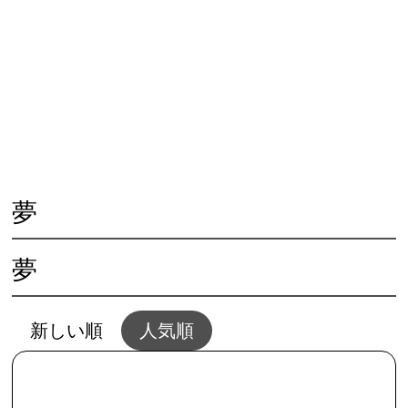
😓 心の不調
🏃‍♀️ 体の不調
👨‍👩‍👧 人との問題
🌱 夢と幸せ
🥗 生活と家事
💴 仕事とお金
💖 恋愛と結婚
🌻 共通・根本
🖥夢セッション
📱SNSとWEB
夢
夢
新しい順
人気順