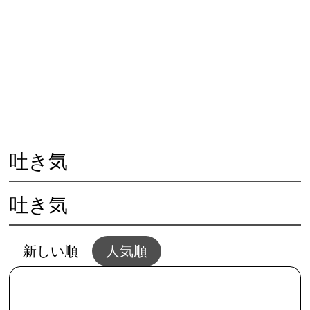
😓 心の不調
🏃‍♀️ 体の不調
👨‍👩‍👧 人との問題
🌱 夢と幸せ
🥗 生活と家事
💴 仕事とお金
💖 恋愛と結婚
🌻 共通・根本
🖥夢セッション
📱SNSとWEB
吐き気
吐き気
新しい順
人気順