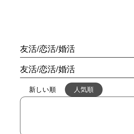
😓 
🏃‍♀️ 体の不調
💴 仕事とお金
💖 恋
友活/恋活/婚活
友活/恋活/婚活
新しい順
人気順