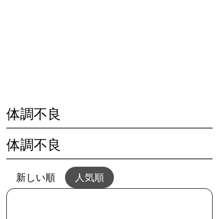
😓 心の不調
🏃‍♀️ 体の不調
👨‍👩‍👧 人との問題
🌱 夢と幸せ
🥗 生活と家事
💴 仕事とお金
💖 恋愛と結婚
🌻 共通・根本
🖥夢セッション
📱SNSとWEB
体調不良
体調不良
新しい順
人気順