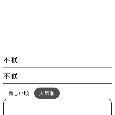
😓 心の不調
🏃‍♀️ 体の不調
👨‍👩‍👧 人との問題
🌱 夢と幸せ
🥗 生活と家事
💴 仕事とお金
💖 恋愛と結婚
🌻 共通・根本
🖥夢セッション
📱SNSとWEB
不眠
不眠
新しい順
人気順