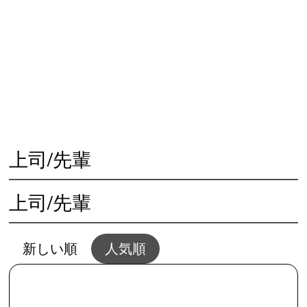
😓 心の不調
🏃‍♀️ 体の不調
👨‍👩‍👧 人との問題
🌱 夢と幸せ
🥗 生活と家事
💴 仕事とお金
💖 恋愛と結婚
🌻 共通・根本
🖥夢セッション
📱SNSとWEB
上司/先輩
上司/先輩
新しい順
人気順