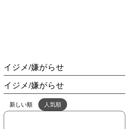
😓 心の不調
🏃‍♀️ 体の不調
👨‍👩‍👧 人との問題
🌱 夢と幸せ
🥗 生活と家事
💴 仕事とお金
💖 恋愛と結婚
🌻 共通・根本
🖥夢セッション
📱SNSとWEB
イジメ/嫌がらせ
イジメ/嫌がらせ
新しい順
人気順